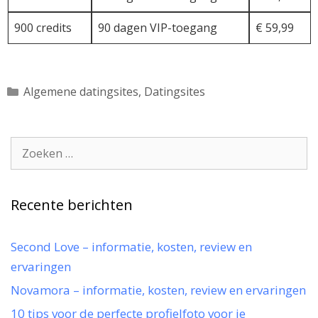
900 credits
90 dagen VIP-toegang
€ 59,99
Categorieën
Algemene datingsites
,
Datingsites
Zoek
naar:
Recente berichten
Second Love – informatie, kosten, review en
ervaringen
Novamora – informatie, kosten, review en ervaringen
10 tips voor de perfecte profielfoto voor je