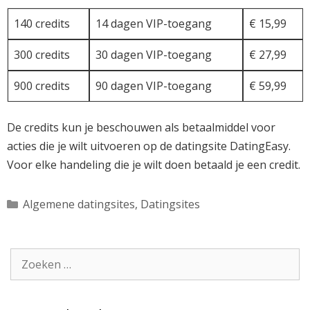
140 credits
14 dagen VIP-toegang
€ 15,99
300 credits
30 dagen VIP-toegang
€ 27,99
900 credits
90 dagen VIP-toegang
€ 59,99
De credits kun je beschouwen als betaalmiddel voor
acties die je wilt uitvoeren op de datingsite DatingEasy.
Voor elke handeling die je wilt doen betaald je een credit.
Categorieën
Algemene datingsites
,
Datingsites
Zoek
naar: